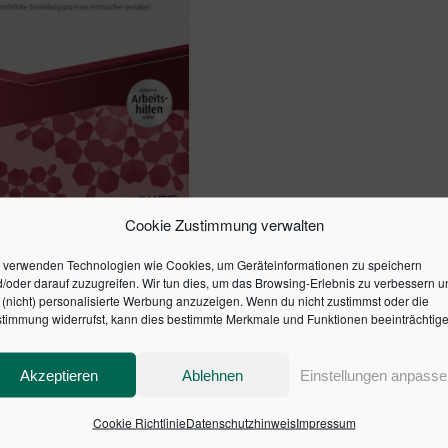
Cookie Zustimmung verwalten
NALAUSWAHL IM
LICHEN DIENST – INKL.
 verwenden Technologien wie Cookies, um Geräteinformationen zu speichern
/oder darauf zuzugreifen. Wir tun dies, um das Browsing-Erlebnis zu verbessern u
SHILFEN ONLINE
(nicht) personalisierte Werbung anzuzeigen. Wenn du nicht zustimmst oder die
timmung widerrufst, kann dies bestimmte Merkmale und Funktionen beeinträchtige
en Warenkorb
Akzeptieren
Ablehnen
Einstellungen anpasse
Cookie Richtlinie
Datenschutzhinweis
Impressum