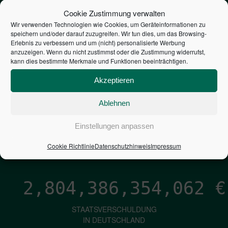
STEUERZAHLER
Cookie Zustimmung verwalten
Wir verwenden Technologien wie Cookies, um Geräteinformationen zu
speichern und/oder darauf zuzugreifen. Wir tun dies, um das Browsing-
7,052
€
Erlebnis zu verbessern und um (nicht) personalisierte Werbung
anzuzeigen. Wenn du nicht zustimmst oder die Zustimmung widerrufst,
kann dies bestimmte Merkmale und Funktionen beeinträchtigen.
NEUVERSCHULDUNG
PRO SEKUNDE
Akzeptieren
Ablehnen
1,601
€
Einstellungen anpassen
ZINSEN
Cookie Richtlinie
Datenschutzhinweis
Impressum
PRO SEKUNDE
2,804,386,355,282
€
STAATSVERSCHULDUNG
IN DEUTSCHLAND