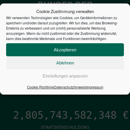
BUNDES DER
Cookie Zustimmung verwalten
STEUERZAHLER
Wir verwenden Technologien wie Cookies, um Geräteinformationen zu
speichern und/oder darauf zuzugreifen. Wir tun dies, um das Browsing-
Erlebnis zu verbessern und um (nicht) personalisierte Werbung
7,052
€
anzuzeigen. Wenn du nicht zustimmst oder die Zustimmung widerrufst,
kann dies bestimmte Merkmale und Funktionen beeinträchtigen.
NEUVERSCHULDUNG
Akzeptieren
PRO SEKUNDE
Ablehnen
1,601
€
Einstellungen anpassen
ZINSEN
Cookie Richtlinie
Datenschutzhinweis
Impressum
PRO SEKUNDE
2,805,743,583,195
€
STAATSVERSCHULDUNG