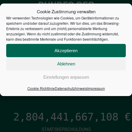
BUNDES DER
Cookie Zustimmung verwalten
STEUERZAHLER
Wir verwenden Technologien wie Cookies, um Geräteinformationen zu
speichern und/oder darauf zuzugreifen. Wir tun dies, um das Browsing-
Erlebnis zu verbessern und um (nicht) personalisierte Werbung
7,052
€
anzuzeigen. Wenn du nicht zustimmst oder die Zustimmung widerrufst,
kann dies bestimmte Merkmale und Funktionen beeinträchtigen.
NEUVERSCHULDUNG
Akzeptieren
PRO SEKUNDE
Ablehnen
1,601
€
Einstellungen anpassen
ZINSEN
Cookie Richtlinie
Datenschutzhinweis
Impressum
PRO SEKUNDE
2,804,441,667,954
€
STAATSVERSCHULDUNG