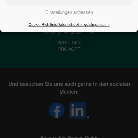
IN DEUTSCHLAND
Einstellungen anpassen
Cookie Richtlinie
Datenschutzhinweis
Impressum
33,615
€
SCHULDEN
PRO KOPF
Und besuchen Sie uns auch gerne in den sozialen
Medien:
Steuerzahler Service GmbH