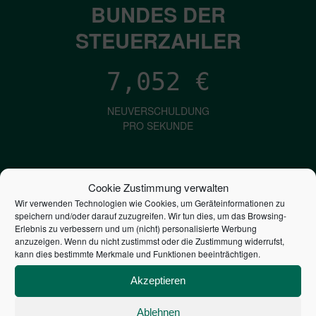
BUNDES DER
STEUERZAHLER
7,052
€
NEUVERSCHULDUNG
PRO SEKUNDE
1,601
€
Cookie Zustimmung verwalten
Wir verwenden Technologien wie Cookies, um Geräteinformationen zu
ZINSEN
speichern und/oder darauf zuzugreifen. Wir tun dies, um das Browsing-
PRO SEKUNDE
Erlebnis zu verbessern und um (nicht) personalisierte Werbung
anzuzeigen. Wenn du nicht zustimmst oder die Zustimmung widerrufst,
kann dies bestimmte Merkmale und Funktionen beeinträchtigen.
2,805,798,979,236
€
Akzeptieren
STAATSVERSCHULDUNG
Ablehnen