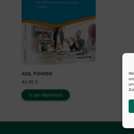
AGIL FÜHREN
Wir
und
44,95
€
um 
Zus
In den Warenkorb