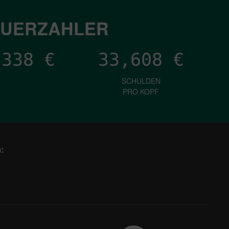
EUERZAHLER
,362
€
33,608
€
SCHULDEN
PRO KOPF
: