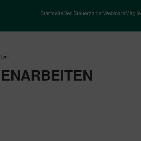
Startseite
Der Steuerzahler
Webinare
Mitgli
iten“
MENARBEITEN