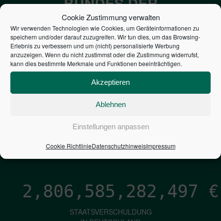
BUNDES DER
STEUERZAHLER
Cookie Zustimmung verwalten
Wir verwenden Technologien wie Cookies, um Geräteinformationen zu
speichern und/oder darauf zuzugreifen. Wir tun dies, um das Browsing-
7,052
€
Erlebnis zu verbessern und um (nicht) personalisierte Werbung
anzuzeigen. Wenn du nicht zustimmst oder die Zustimmung widerrufst,
kann dies bestimmte Merkmale und Funktionen beeinträchtigen.
NEUVERSCHULDUNG
PRO SEKUNDE
Akzeptieren
Ablehnen
1,601
€
Einstellungen anpassen
ZINSEN
Cookie Richtlinie
Datenschutzhinweis
Impressum
PRO SEKUNDE
2,806,585,283,773
€
STAATSVERSCHULDUNG