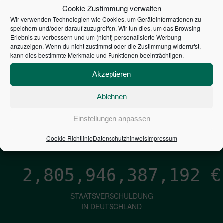
STEUERZAHLER
Cookie Zustimmung verwalten
Wir verwenden Technologien wie Cookies, um Geräteinformationen zu
7,052
€
speichern und/oder darauf zuzugreifen. Wir tun dies, um das Browsing-
Erlebnis zu verbessern und um (nicht) personalisierte Werbung
anzuzeigen. Wenn du nicht zustimmst oder die Zustimmung widerrufst,
NEUVERSCHULDUNG
kann dies bestimmte Merkmale und Funktionen beeinträchtigen.
PRO SEKUNDE
Akzeptieren
Ablehnen
1,601
€
Einstellungen anpassen
ZINSEN
PRO SEKUNDE
Cookie Richtlinie
Datenschutzhinweis
Impressum
2,805,946,388,447
€
STAATSVERSCHULDUNG
IN DEUTSCHLAND