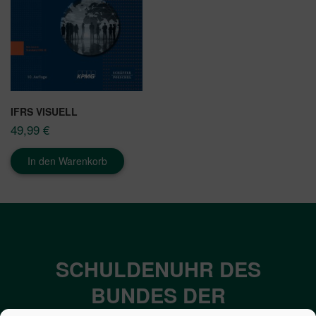
IFRS VISUELL
49,99
€
In den Warenkorb
SCHULDENUHR DES
BUNDES DER