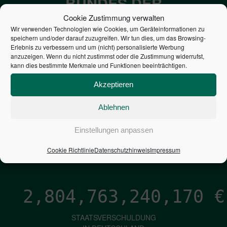
BUNDES DER
STEUERZAHLER
Cookie Zustimmung verwalten
Wir verwenden Technologien wie Cookies, um Geräteinformationen zu
speichern und/oder darauf zuzugreifen. Wir tun dies, um das Browsing-
7,052
€
Erlebnis zu verbessern und um (nicht) personalisierte Werbung
anzuzeigen. Wenn du nicht zustimmst oder die Zustimmung widerrufst,
kann dies bestimmte Merkmale und Funktionen beeinträchtigen.
NEUVERSCHULDUNG
PRO SEKUNDE
Akzeptieren
Ablehnen
1,601
€
Einstellungen anpassen
ZINSEN
Cookie Richtlinie
Datenschutzhinweis
Impressum
PRO SEKUNDE
2,804,763,241,439
€
STAATSVERSCHULDUNG