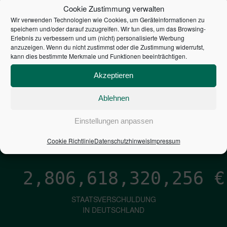
STEUERZAHLER
Cookie Zustimmung verwalten
Wir verwenden Technologien wie Cookies, um Geräteinformationen zu
7,052
€
speichern und/oder darauf zuzugreifen. Wir tun dies, um das Browsing-
Erlebnis zu verbessern und um (nicht) personalisierte Werbung
anzuzeigen. Wenn du nicht zustimmst oder die Zustimmung widerrufst,
NEUVERSCHULDUNG
kann dies bestimmte Merkmale und Funktionen beeinträchtigen.
PRO SEKUNDE
Akzeptieren
Ablehnen
1,601
€
Einstellungen anpassen
ZINSEN
PRO SEKUNDE
Cookie Richtlinie
Datenschutzhinweis
Impressum
2,806,618,321,102
€
STAATSVERSCHULDUNG
IN DEUTSCHLAND