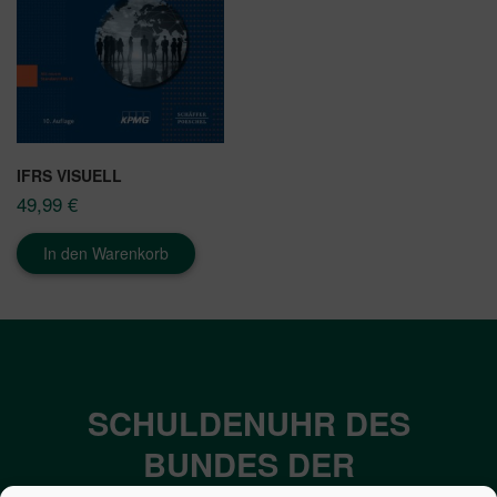
IFRS VISUELL
49,99
€
In den Warenkorb
SCHULDENUHR DES
BUNDES DER