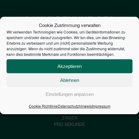
SCHULDENUHR DES
Cookie Zustimmung verwalten
BUNDES DER
Wir verwenden Technologien wie Cookies, um Geräteinformationen zu
speichern und/oder darauf zuzugreifen. Wir tun dies, um das Browsing-
STEUERZAHLER
Erlebnis zu verbessern und um (nicht) personalisierte Werbung
anzuzeigen. Wenn du nicht zustimmst oder die Zustimmung widerrufst,
kann dies bestimmte Merkmale und Funktionen beeinträchtigen.
7,052
€
Akzeptieren
NEUVERSCHULDUNG
PRO SEKUNDE
Ablehnen
Einstellungen anpassen
1,601
€
Cookie Richtlinie
Datenschutzhinweis
Impressum
ZINSEN
PRO SEKUNDE