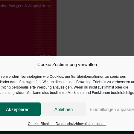
Cookie Zustimmung verwalten
SHANDBUCH
 verwenden Technologien wie Cookies, um Geräteinformationen zu speichern
NEHMENSKAUF
/oder darauf zuzugreifen. Wir tun dies, um das Browsing-Erlebnis zu verbessern u
(nicht) personalisierte Werbung anzuzeigen. Wenn du nicht zustimmst oder die
timmung widerrufst, kann dies bestimmte Merkmale und Funktionen beeinträchtige
en Warenkorb
Akzeptieren
Ablehnen
Einstellungen anpasse
Cookie Richtlinie
Datenschutzhinweis
Impressum