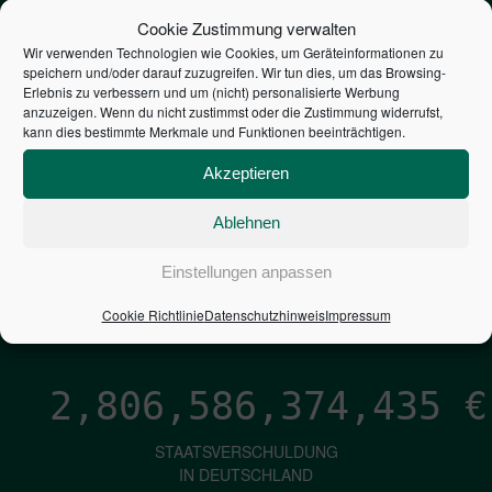
STEUERZAHLER
Cookie Zustimmung verwalten
Wir verwenden Technologien wie Cookies, um Geräteinformationen zu
speichern und/oder darauf zuzugreifen. Wir tun dies, um das Browsing-
7,052
€
Erlebnis zu verbessern und um (nicht) personalisierte Werbung
anzuzeigen. Wenn du nicht zustimmst oder die Zustimmung widerrufst,
kann dies bestimmte Merkmale und Funktionen beeinträchtigen.
NEUVERSCHULDUNG
PRO SEKUNDE
Akzeptieren
Ablehnen
1,601
€
Einstellungen anpassen
ZINSEN
Cookie Richtlinie
Datenschutzhinweis
Impressum
PRO SEKUNDE
2,806,586,375,669
€
STAATSVERSCHULDUNG
IN DEUTSCHLAND