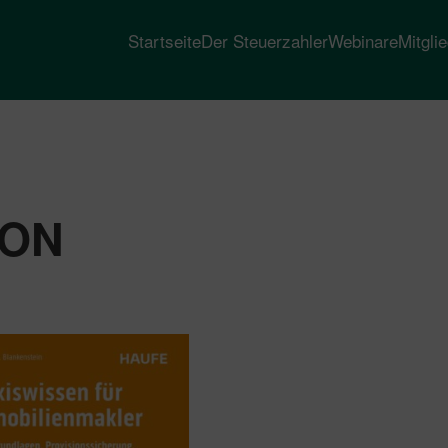
Startseite
Der Steuerzahler
Webinare
Mitgli
ION