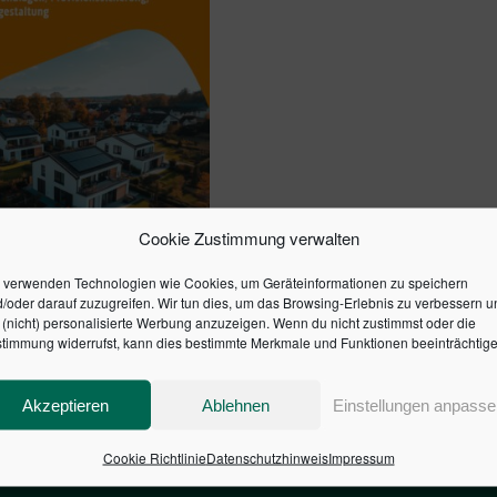
Cookie Zustimmung verwalten
WISSEN FÜR
 verwenden Technologien wie Cookies, um Geräteinformationen zu speichern
LIENMAKLER
/oder darauf zuzugreifen. Wir tun dies, um das Browsing-Erlebnis zu verbessern u
(nicht) personalisierte Werbung anzuzeigen. Wenn du nicht zustimmst oder die
timmung widerrufst, kann dies bestimmte Merkmale und Funktionen beeinträchtige
en Warenkorb
Akzeptieren
Ablehnen
Einstellungen anpasse
Cookie Richtlinie
Datenschutzhinweis
Impressum