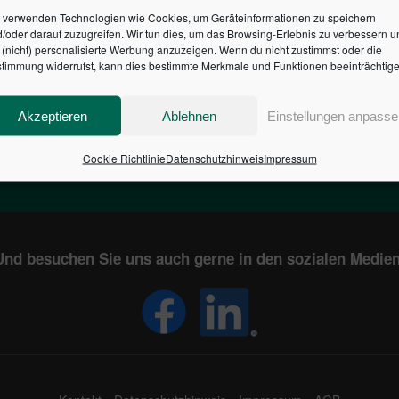
 verwenden Technologien wie Cookies, um Geräteinformationen zu speichern
/oder darauf zuzugreifen. Wir tun dies, um das Browsing-Erlebnis zu verbessern u
HR DES BUNDES DER ST
(nicht) personalisierte Werbung anzuzeigen. Wenn du nicht zustimmst oder die
timmung widerrufst, kann dies bestimmte Merkmale und Funktionen beeinträchtige
1
€
2,805,051,715
Akzeptieren
Ablehnen
Einstellungen anpasse
EN
STAATSVERSCHULDUNG
KUNDE
IN DEUTSCHLAND
Cookie Richtlinie
Datenschutzhinweis
Impressum
Und besuchen Sie uns auch gerne in den sozialen Medien