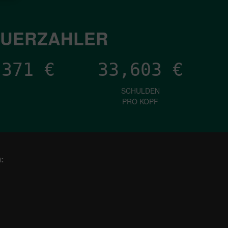
EUERZAHLER
,917
€
33,603
€
SCHULDEN
PRO KOPF
: