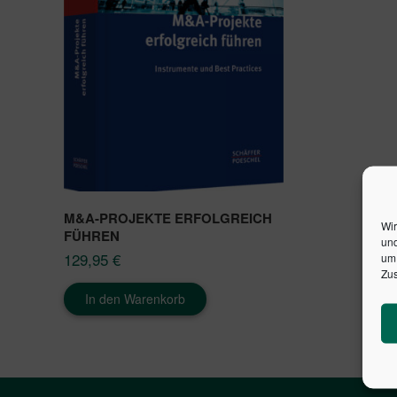
M&A-PROJEKTE ERFOLGREICH
Wir
FÜHREN
und
129,95
€
um 
Zus
In den Warenkorb