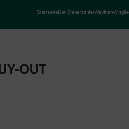
Startseite
Der Steuerzahler
Webinare
Mitgli
“
UY-OUT