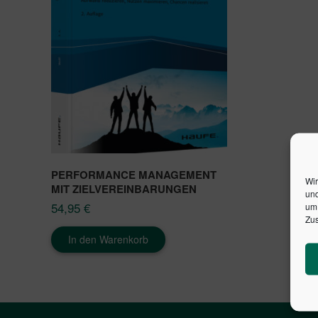
PERFORMANCE MANAGEMENT
Wir
MIT ZIELVEREINBARUNGEN
und
54,95
€
um 
Zus
In den Warenkorb