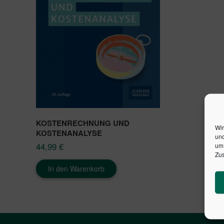
KOSTENRECHNUNG UND
Wir
KOSTENANALYSE
und
44,99
€
um 
Zus
In den Warenkorb