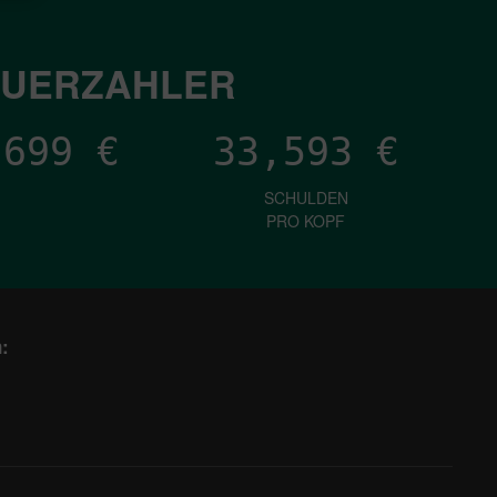
EUERZAHLER
,815
€
33,593
€
SCHULDEN
PRO KOPF
: