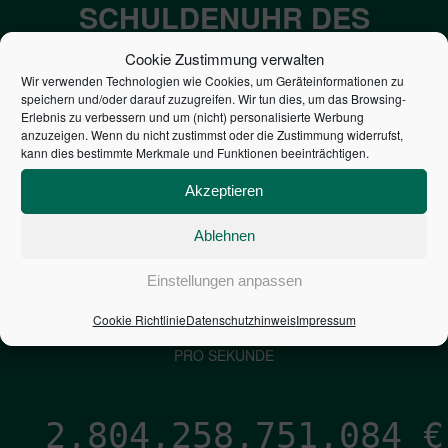
SCHULDENUHR DES
BUNDES DER
Cookie Zustimmung verwalten
STEUERZAHLER
Wir verwenden Technologien wie Cookies, um Geräteinformationen zu
speichern und/oder darauf zuzugreifen. Wir tun dies, um das Browsing-
Erlebnis zu verbessern und um (nicht) personalisierte Werbung
anzuzeigen. Wenn du nicht zustimmst oder die Zustimmung widerrufst,
7,052
€
kann dies bestimmte Merkmale und Funktionen beeinträchtigen.
NEUVERSCHULDUNG
Akzeptieren
PRO SEKUNDE
Ablehnen
Einstellungen anpassen
1,601
€
Cookie Richtlinie
Datenschutzhinweis
Impressum
ZINSEN
PRO SEKUNDE
2,804,258,751,930
€