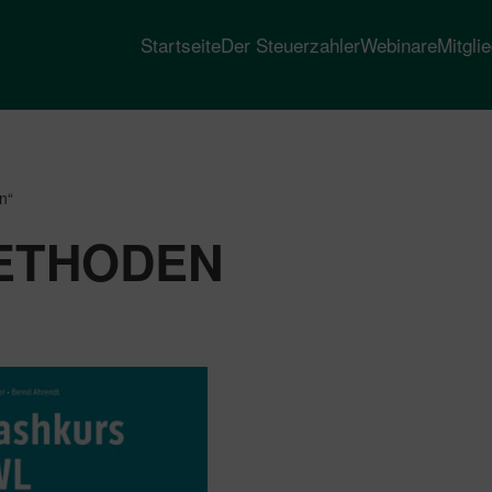
Startseite
Der Steuerzahler
Webinare
Mitgli
n“
ETHODEN