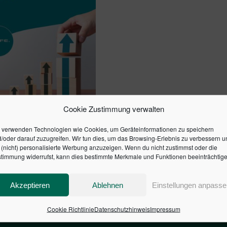
Cookie Zustimmung verwalten
KURS BWL
 verwenden Technologien wie Cookies, um Geräteinformationen zu speichern
/oder darauf zuzugreifen. Wir tun dies, um das Browsing-Erlebnis zu verbessern u
(nicht) personalisierte Werbung anzuzeigen. Wenn du nicht zustimmst oder die
timmung widerrufst, kann dies bestimmte Merkmale und Funktionen beeinträchtige
en Warenkorb
Akzeptieren
Ablehnen
Einstellungen anpasse
Cookie Richtlinie
Datenschutzhinweis
Impressum