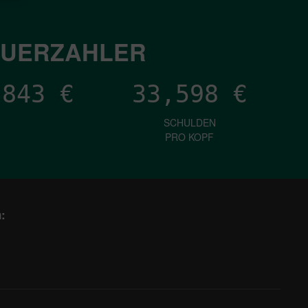
EUERZAHLER
,374
€
33,598
€
SCHULDEN
PRO KOPF
: