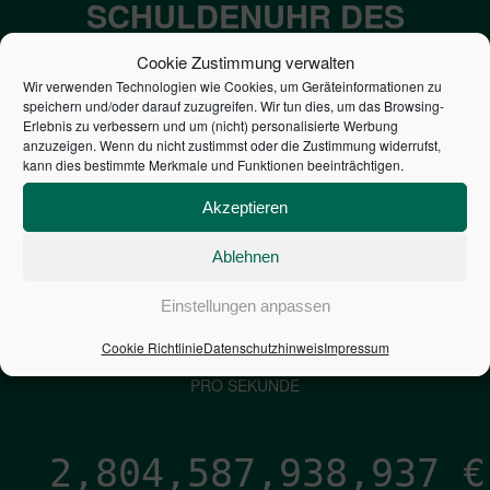
SCHULDENUHR DES
BUNDES DER
Cookie Zustimmung verwalten
STEUERZAHLER
Wir verwenden Technologien wie Cookies, um Geräteinformationen zu
speichern und/oder darauf zuzugreifen. Wir tun dies, um das Browsing-
Erlebnis zu verbessern und um (nicht) personalisierte Werbung
anzuzeigen. Wenn du nicht zustimmst oder die Zustimmung widerrufst,
7,052
€
kann dies bestimmte Merkmale und Funktionen beeinträchtigen.
NEUVERSCHULDUNG
Akzeptieren
PRO SEKUNDE
Ablehnen
1,601
€
Einstellungen anpassen
Cookie Richtlinie
Datenschutzhinweis
Impressum
ZINSEN
PRO SEKUNDE
2,804,587,940,207
€