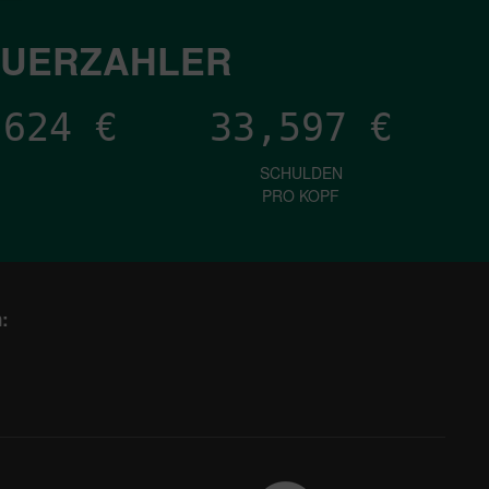
EUERZAHLER
,163
€
33,597
€
SCHULDEN
PRO KOPF
: