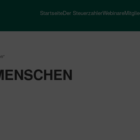
Startseite
Der Steuerzahler
Webinare
Mitgli
en“
 MENSCHEN