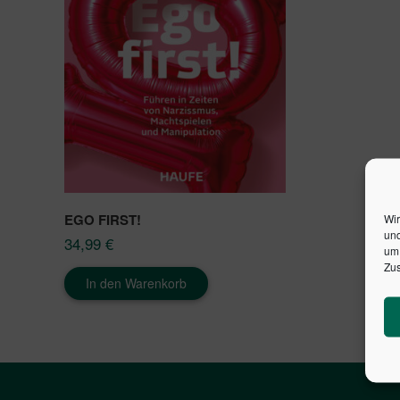
EGO FIRST!
Wir
und
34,99
€
um 
Zus
In den Warenkorb