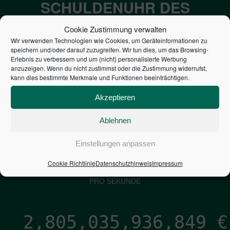
SCHULDENUHR DES
BUNDES DER
Cookie Zustimmung verwalten
STEUERZAHLER
Wir verwenden Technologien wie Cookies, um Geräteinformationen zu
speichern und/oder darauf zuzugreifen. Wir tun dies, um das Browsing-
Erlebnis zu verbessern und um (nicht) personalisierte Werbung
anzuzeigen. Wenn du nicht zustimmst oder die Zustimmung widerrufst,
7,052
€
kann dies bestimmte Merkmale und Funktionen beeinträchtigen.
NEUVERSCHULDUNG
Akzeptieren
PRO SEKUNDE
Ablehnen
1,601
€
Einstellungen anpassen
Cookie Richtlinie
Datenschutzhinweis
Impressum
ZINSEN
PRO SEKUNDE
2,805,035,937,695
€