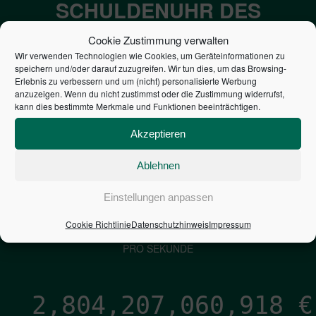
SCHULDENUHR DES
BUNDES DER
Cookie Zustimmung verwalten
STEUERZAHLER
Wir verwenden Technologien wie Cookies, um Geräteinformationen zu
speichern und/oder darauf zuzugreifen. Wir tun dies, um das Browsing-
Erlebnis zu verbessern und um (nicht) personalisierte Werbung
anzuzeigen. Wenn du nicht zustimmst oder die Zustimmung widerrufst,
7,052
€
kann dies bestimmte Merkmale und Funktionen beeinträchtigen.
NEUVERSCHULDUNG
Akzeptieren
PRO SEKUNDE
Ablehnen
1,601
€
Einstellungen anpassen
Cookie Richtlinie
Datenschutzhinweis
Impressum
ZINSEN
PRO SEKUNDE
2,804,207,062,173
€