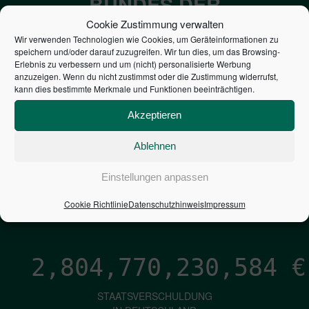
BUNDES DER
STEUERZAHLER
Cookie Zustimmung verwalten
Wir verwenden Technologien wie Cookies, um Geräteinformationen zu
speichern und/oder darauf zuzugreifen. Wir tun dies, um das Browsing-
7,052
€
Erlebnis zu verbessern und um (nicht) personalisierte Werbung
anzuzeigen. Wenn du nicht zustimmst oder die Zustimmung widerrufst,
kann dies bestimmte Merkmale und Funktionen beeinträchtigen.
NEUVERSCHULDUNG
PRO SEKUNDE
Akzeptieren
Ablehnen
1,601
€
Einstellungen anpassen
ZINSEN
Cookie Richtlinie
Datenschutzhinweis
Impressum
PRO SEKUNDE
2,804,770,231,854
€
STAATSVERSCHULDUNG