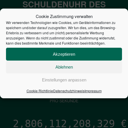
SCHULDENUHR DES
BUNDES DER
Cookie Zustimmung verwalten
STEUERZAHLER
Wir verwenden Technologien wie Cookies, um Geräteinformationen zu
speichern und/oder darauf zuzugreifen. Wir tun dies, um das Browsing-
Erlebnis zu verbessern und um (nicht) personalisierte Werbung
anzuzeigen. Wenn du nicht zustimmst oder die Zustimmung widerrufst,
7,052
€
kann dies bestimmte Merkmale und Funktionen beeinträchtigen.
NEUVERSCHULDUNG
Akzeptieren
PRO SEKUNDE
Ablehnen
1,601
€
Einstellungen anpassen
Cookie Richtlinie
Datenschutzhinweis
Impressum
ZINSEN
PRO SEKUNDE
2,806,112,209,605
€