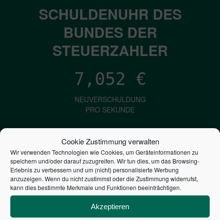
SCHULDENUHR DES
BUNDES DER
STEUERZAHLER
7,052
€
NEUVERSCHULDUNG
PRO SEKUNDE
Cookie Zustimmung verwalten
1,601
€
Wir verwenden Technologien wie Cookies, um Geräteinformationen zu
speichern und/oder darauf zuzugreifen. Wir tun dies, um das Browsing-
ZINSEN
Erlebnis zu verbessern und um (nicht) personalisierte Werbung
anzuzeigen. Wenn du nicht zustimmst oder die Zustimmung widerrufst,
PRO SEKUNDE
kann dies bestimmte Merkmale und Funktionen beeinträchtigen.
Akzeptieren
2,806,590,816,941
€