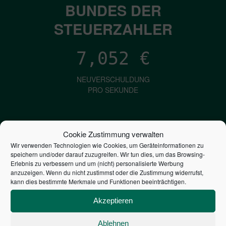
BUNDES DER
STEUERZAHLER
7,052
€
NEUVERSCHULDUNG
PRO SEKUNDE
1,601
€
Cookie Zustimmung verwalten
Wir verwenden Technologien wie Cookies, um Geräteinformationen zu
ZINSEN
speichern und/oder darauf zuzugreifen. Wir tun dies, um das Browsing-
PRO SEKUNDE
Erlebnis zu verbessern und um (nicht) personalisierte Werbung
anzuzeigen. Wenn du nicht zustimmst oder die Zustimmung widerrufst,
kann dies bestimmte Merkmale und Funktionen beeinträchtigen.
2,805,884,967,537
€
Akzeptieren
STAATSVERSCHULDUNG
Ablehnen