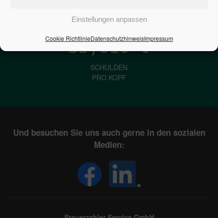
IN DEUTSCHLAND
Einstellungen anpassen
Cookie Richtlinie
Datenschutzhinweis
Impressum
33,616
€
SCHULDEN
PRO KOPF
Und besuchen Sie uns auch gerne in den sozialen
Medien:
Steuerzahler Service GmbH