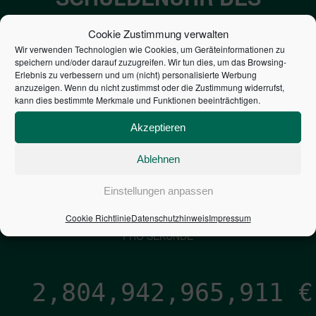
BUNDES DER
Cookie Zustimmung verwalten
STEUERZAHLER
Wir verwenden Technologien wie Cookies, um Geräteinformationen zu
speichern und/oder darauf zuzugreifen. Wir tun dies, um das Browsing-
Erlebnis zu verbessern und um (nicht) personalisierte Werbung
7,052
€
anzuzeigen. Wenn du nicht zustimmst oder die Zustimmung widerrufst,
kann dies bestimmte Merkmale und Funktionen beeinträchtigen.
NEUVERSCHULDUNG
Akzeptieren
PRO SEKUNDE
Ablehnen
1,601
€
Einstellungen anpassen
Cookie Richtlinie
Datenschutzhinweis
Impressum
ZINSEN
PRO SEKUNDE
2,804,942,967,181
€