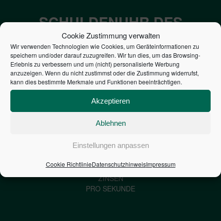
SCHULDENUHR DES
BUNDES DER
Cookie Zustimmung verwalten
Wir verwenden Technologien wie Cookies, um Geräteinformationen zu
STEUERZAHLER
speichern und/oder darauf zuzugreifen. Wir tun dies, um das Browsing-
Erlebnis zu verbessern und um (nicht) personalisierte Werbung
anzuzeigen. Wenn du nicht zustimmst oder die Zustimmung widerrufst,
7,052
€
kann dies bestimmte Merkmale und Funktionen beeinträchtigen.
Akzeptieren
NEUVERSCHULDUNG
PRO SEKUNDE
Ablehnen
Einstellungen anpassen
1,601
€
Cookie Richtlinie
Datenschutzhinweis
Impressum
ZINSEN
PRO SEKUNDE