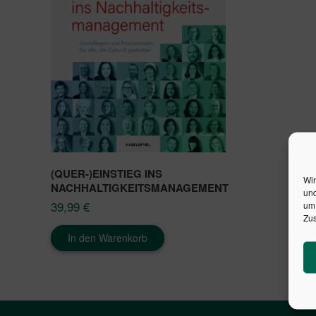
(QUER-)EINSTIEG INS
Wir
NACHHALTIGKEITSMANAGEMENT
und
39,99
€
um 
Zus
In den Warenkorb