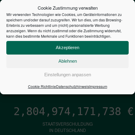
STEUERZAHLER
Cookie Zustimmung verwalten
Wir verwenden Technologien wie Cookies, um Geräteinformationen zu
speichern und/oder darauf zuzugreifen. Wir tun dies, um das Browsing-
7,052
€
Erlebnis zu verbessern und um (nicht) personalisierte Werbung
anzuzeigen. Wenn du nicht zustimmst oder die Zustimmung widerrufst,
kann dies bestimmte Merkmale und Funktionen beeinträchtigen.
NEUVERSCHULDUNG
PRO SEKUNDE
Akzeptieren
Ablehnen
1,601
€
Einstellungen anpassen
ZINSEN
Cookie Richtlinie
Datenschutzhinweis
Impressum
PRO SEKUNDE
2,804,974,172,979
€
STAATSVERSCHULDUNG
IN DEUTSCHLAND