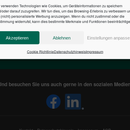
 verwenden Technologien wie Cookies, um Geräteinformationen zu speichern
/oder darauf zuzugreifen. Wir tun dies, um das Browsing-Erlebnis zu verbessern u
HR DES BUNDES DER ST
(nicht) personalisierte Werbung anzuzeigen. Wenn du nicht zustimmst oder die
timmung widerrufst, kann dies bestimmte Merkmale und Funktionen beeinträchtige
1
€
2,805,163,191
Akzeptieren
Ablehnen
Einstellungen anpasse
EN
STAATSVERSCHULDUNG
KUNDE
IN DEUTSCHLAND
Cookie Richtlinie
Datenschutzhinweis
Impressum
Und besuchen Sie uns auch gerne in den sozialen Medien