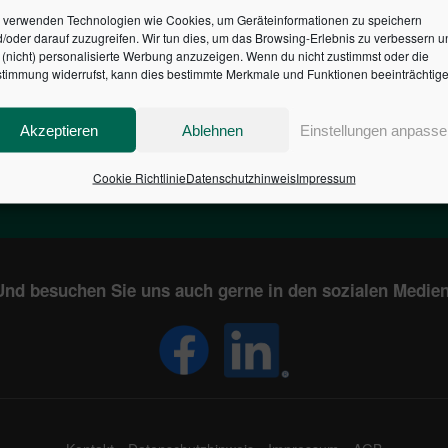
 verwenden Technologien wie Cookies, um Geräteinformationen zu speichern
/oder darauf zuzugreifen. Wir tun dies, um das Browsing-Erlebnis zu verbessern u
HR DES BUNDES DER ST
(nicht) personalisierte Werbung anzuzeigen. Wenn du nicht zustimmst oder die
timmung widerrufst, kann dies bestimmte Merkmale und Funktionen beeinträchtige
1
€
2,804,581,910
Akzeptieren
Ablehnen
Einstellungen anpasse
EN
STAATSVERSCHULDUNG
KUNDE
IN DEUTSCHLAND
Cookie Richtlinie
Datenschutzhinweis
Impressum
Und besuchen Sie uns auch gerne in den sozialen Medien