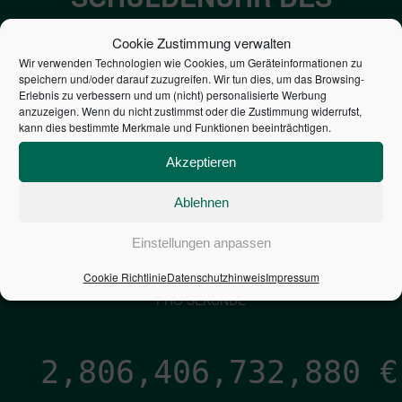
BUNDES DER
Cookie Zustimmung verwalten
STEUERZAHLER
Wir verwenden Technologien wie Cookies, um Geräteinformationen zu
speichern und/oder darauf zuzugreifen. Wir tun dies, um das Browsing-
Erlebnis zu verbessern und um (nicht) personalisierte Werbung
7,052
€
anzuzeigen. Wenn du nicht zustimmst oder die Zustimmung widerrufst,
kann dies bestimmte Merkmale und Funktionen beeinträchtigen.
NEUVERSCHULDUNG
Akzeptieren
PRO SEKUNDE
Ablehnen
1,601
€
Einstellungen anpassen
Cookie Richtlinie
Datenschutzhinweis
Impressum
ZINSEN
PRO SEKUNDE
2,806,406,734,143
€