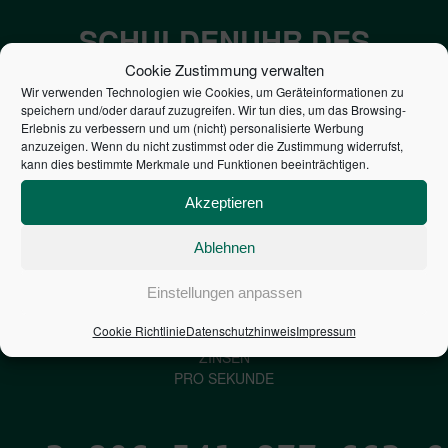
SCHULDENUHR DES
BUNDES DER
Cookie Zustimmung verwalten
Wir verwenden Technologien wie Cookies, um Geräteinformationen zu
STEUERZAHLER
speichern und/oder darauf zuzugreifen. Wir tun dies, um das Browsing-
Erlebnis zu verbessern und um (nicht) personalisierte Werbung
anzuzeigen. Wenn du nicht zustimmst oder die Zustimmung widerrufst,
7,052
€
kann dies bestimmte Merkmale und Funktionen beeinträchtigen.
Akzeptieren
NEUVERSCHULDUNG
PRO SEKUNDE
Ablehnen
Einstellungen anpassen
1,601
€
Cookie Richtlinie
Datenschutzhinweis
Impressum
ZINSEN
PRO SEKUNDE