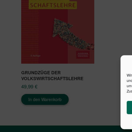
GRUNDZÜGE DER
Wir
VOLKSWIRTSCHAFTSLEHRE
und
49,99
€
um 
Zus
In den Warenkorb