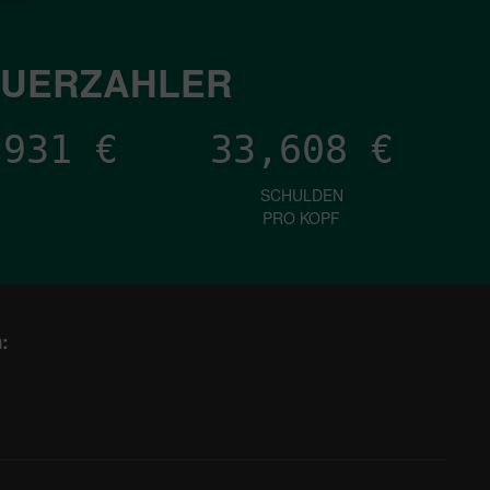
EUERZAHLER
,581
€
33,608
€
SCHULDEN
PRO KOPF
: