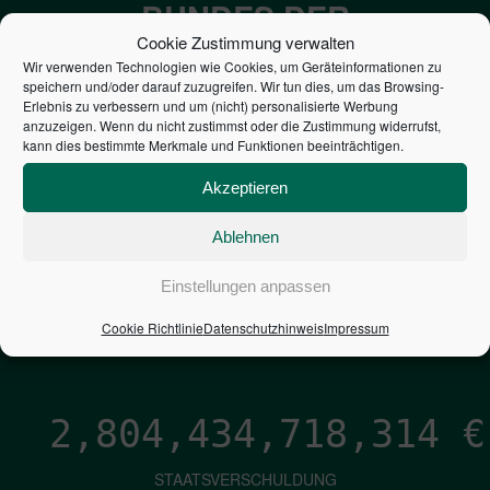
BUNDES DER
Cookie Zustimmung verwalten
STEUERZAHLER
Wir verwenden Technologien wie Cookies, um Geräteinformationen zu
speichern und/oder darauf zuzugreifen. Wir tun dies, um das Browsing-
Erlebnis zu verbessern und um (nicht) personalisierte Werbung
7,052
€
anzuzeigen. Wenn du nicht zustimmst oder die Zustimmung widerrufst,
kann dies bestimmte Merkmale und Funktionen beeinträchtigen.
NEUVERSCHULDUNG
Akzeptieren
PRO SEKUNDE
Ablehnen
1,601
€
Einstellungen anpassen
ZINSEN
Cookie Richtlinie
Datenschutzhinweis
Impressum
PRO SEKUNDE
2,804,434,719,548
€
STAATSVERSCHULDUNG