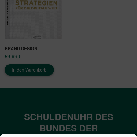
BRAND DESIGN
59,99
€
In den Warenkorb
SCHULDENUHR DES
BUNDES DER