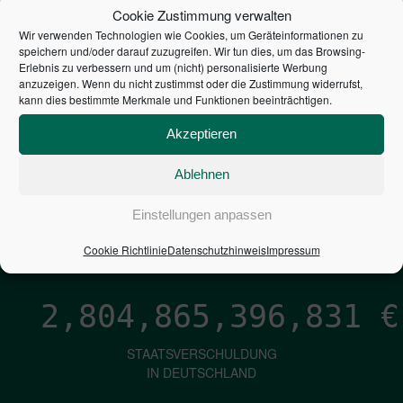
STEUERZAHLER
Cookie Zustimmung verwalten
Wir verwenden Technologien wie Cookies, um Geräteinformationen zu
7,052
€
speichern und/oder darauf zuzugreifen. Wir tun dies, um das Browsing-
Erlebnis zu verbessern und um (nicht) personalisierte Werbung
anzuzeigen. Wenn du nicht zustimmst oder die Zustimmung widerrufst,
NEUVERSCHULDUNG
kann dies bestimmte Merkmale und Funktionen beeinträchtigen.
PRO SEKUNDE
Akzeptieren
Ablehnen
1,601
€
Einstellungen anpassen
ZINSEN
PRO SEKUNDE
Cookie Richtlinie
Datenschutzhinweis
Impressum
2,804,865,398,100
€
STAATSVERSCHULDUNG
IN DEUTSCHLAND