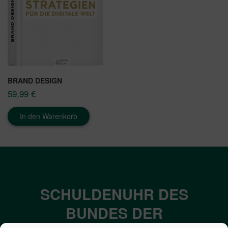
BRAND DESIGN
59,99
€
In den Warenkorb
SCHULDENUHR DES
BUNDES DER