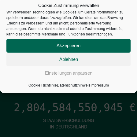
STEUERZAHLER
Cookie Zustimmung verwalten
Wir verwenden Technologien wie Cookies, um Geräteinformationen zu
7,052
€
speichern und/oder darauf zuzugreifen. Wir tun dies, um das Browsing-
Erlebnis zu verbessern und um (nicht) personalisierte Werbung
anzuzeigen. Wenn du nicht zustimmst oder die Zustimmung widerrufst,
NEUVERSCHULDUNG
kann dies bestimmte Merkmale und Funktionen beeinträchtigen.
PRO SEKUNDE
Akzeptieren
Ablehnen
1,601
€
Einstellungen anpassen
ZINSEN
PRO SEKUNDE
Cookie Richtlinie
Datenschutzhinweis
Impressum
2,804,584,551,791
€
STAATSVERSCHULDUNG
IN DEUTSCHLAND