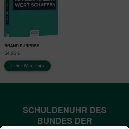
BRAND PURPOSE
54,95
€
In den Warenkorb
SCHULDENUHR DES
BUNDES DER