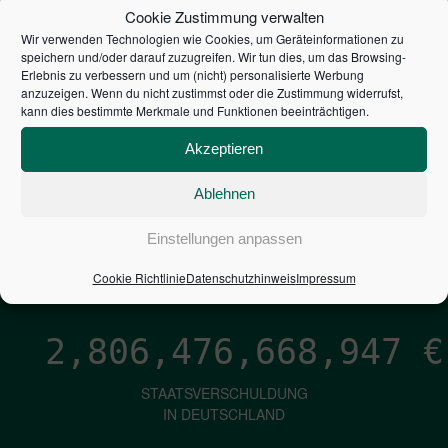
STEUERZAHLER
Cookie Zustimmung verwalten
Wir verwenden Technologien wie Cookies, um Geräteinformationen zu
7,052
€
speichern und/oder darauf zuzugreifen. Wir tun dies, um das Browsing-
Erlebnis zu verbessern und um (nicht) personalisierte Werbung
anzuzeigen. Wenn du nicht zustimmst oder die Zustimmung widerrufst,
NEUVERSCHULDUNG
kann dies bestimmte Merkmale und Funktionen beeinträchtigen.
PRO SEKUNDE
Akzeptieren
Ablehnen
1,601
€
Einstellungen anpassen
ZINSEN
PRO SEKUNDE
Cookie Richtlinie
Datenschutzhinweis
Impressum
2,806,476,670,167
€
STAATSVERSCHULDUNG
IN DEUTSCHLAND