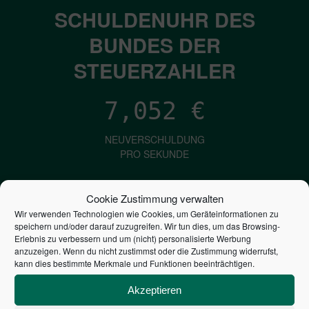
SCHULDENUHR DES
BUNDES DER
STEUERZAHLER
7,052
€
NEUVERSCHULDUNG
PRO SEKUNDE
Cookie Zustimmung verwalten
1,601
€
Wir verwenden Technologien wie Cookies, um Geräteinformationen zu
speichern und/oder darauf zuzugreifen. Wir tun dies, um das Browsing-
ZINSEN
Erlebnis zu verbessern und um (nicht) personalisierte Werbung
anzuzeigen. Wenn du nicht zustimmst oder die Zustimmung widerrufst,
PRO SEKUNDE
kann dies bestimmte Merkmale und Funktionen beeinträchtigen.
Akzeptieren
2,804,207,772,232
€