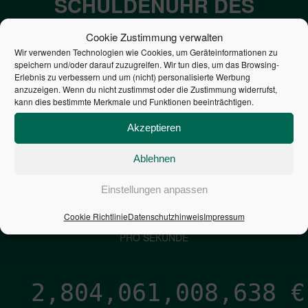
SCHULDENUHR DES
BUNDES DER
Cookie Zustimmung verwalten
STEUERZAHLER
Wir verwenden Technologien wie Cookies, um Geräteinformationen zu
speichern und/oder darauf zuzugreifen. Wir tun dies, um das Browsing-
Erlebnis zu verbessern und um (nicht) personalisierte Werbung
7,052
€
anzuzeigen. Wenn du nicht zustimmst oder die Zustimmung widerrufst,
kann dies bestimmte Merkmale und Funktionen beeinträchtigen.
NEUVERSCHULDUNG
Akzeptieren
PRO SEKUNDE
Ablehnen
1,601
€
Einstellungen anpassen
Cookie Richtlinie
Datenschutzhinweis
Impressum
ZINSEN
PRO SEKUNDE
2,804,061,009,908
€