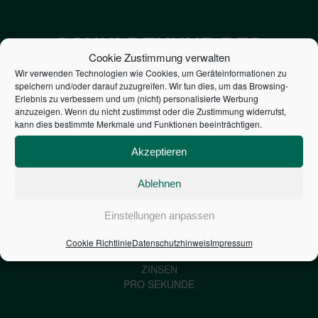
SCHULDENUHR DES
Cookie Zustimmung verwalten
BUNDES DER
Wir verwenden Technologien wie Cookies, um Geräteinformationen zu
speichern und/oder darauf zuzugreifen. Wir tun dies, um das Browsing-
STEUERZAHLER
Erlebnis zu verbessern und um (nicht) personalisierte Werbung
anzuzeigen. Wenn du nicht zustimmst oder die Zustimmung widerrufst,
kann dies bestimmte Merkmale und Funktionen beeinträchtigen.
7,052
€
Akzeptieren
NEUVERSCHULDUNG
PRO SEKUNDE
Ablehnen
Einstellungen anpassen
1,601
€
Cookie Richtlinie
Datenschutzhinweis
Impressum
ZINSEN
PRO SEKUNDE