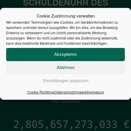
SCHULDENUHR DES
BUNDES DER
Cookie Zustimmung verwalten
STEUERZAHLER
Wir verwenden Technologien wie Cookies, um Geräteinformationen zu
speichern und/oder darauf zuzugreifen. Wir tun dies, um das Browsing-
Erlebnis zu verbessern und um (nicht) personalisierte Werbung
7,052
€
anzuzeigen. Wenn du nicht zustimmst oder die Zustimmung widerrufst,
kann dies bestimmte Merkmale und Funktionen beeinträchtigen.
NEUVERSCHULDUNG
Akzeptieren
PRO SEKUNDE
Ablehnen
1,601
€
Einstellungen anpassen
Cookie Richtlinie
Datenschutzhinweis
Impressum
ZINSEN
PRO SEKUNDE
2,805,657,274,260
€