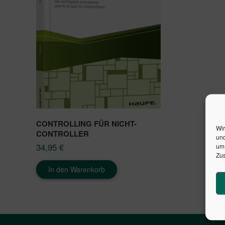
CONTROLLING FÜR NICHT-
Wir
CONTROLLER
und
34,95
€
um 
Zus
In den Warenkorb