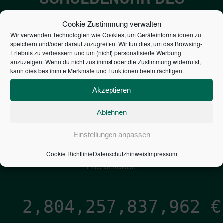
BUNDES DER
Cookie Zustimmung verwalten
STEUERZAHLER
Wir verwenden Technologien wie Cookies, um Geräteinformationen zu
speichern und/oder darauf zuzugreifen. Wir tun dies, um das Browsing-
Erlebnis zu verbessern und um (nicht) personalisierte Werbung
7,052
€
anzuzeigen. Wenn du nicht zustimmst oder die Zustimmung widerrufst,
kann dies bestimmte Merkmale und Funktionen beeinträchtigen.
NEUVERSCHULDUNG
Akzeptieren
PRO SEKUNDE
Ablehnen
1,601
€
Einstellungen anpassen
Cookie Richtlinie
Datenschutzhinweis
Impressum
ZINSEN
PRO SEKUNDE
2,804,257,839,232
€