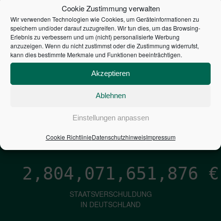
STEUERZAHLER
Cookie Zustimmung verwalten
Wir verwenden Technologien wie Cookies, um Geräteinformationen zu
7,052
€
speichern und/oder darauf zuzugreifen. Wir tun dies, um das Browsing-
Erlebnis zu verbessern und um (nicht) personalisierte Werbung
anzuzeigen. Wenn du nicht zustimmst oder die Zustimmung widerrufst,
NEUVERSCHULDUNG
kann dies bestimmte Merkmale und Funktionen beeinträchtigen.
PRO SEKUNDE
Akzeptieren
Ablehnen
1,601
€
Einstellungen anpassen
ZINSEN
PRO SEKUNDE
Cookie Richtlinie
Datenschutzhinweis
Impressum
2,804,071,653,132
€
STAATSVERSCHULDUNG
IN DEUTSCHLAND