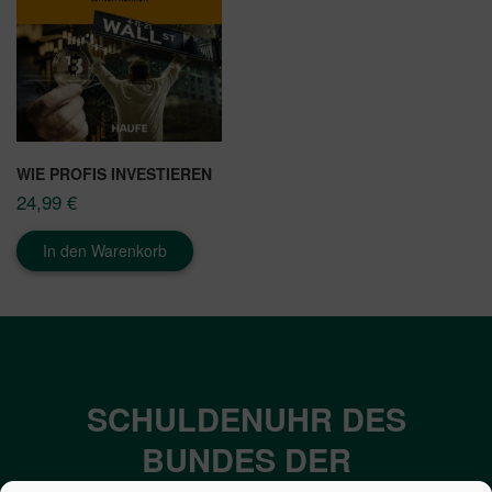
WIE PROFIS INVESTIEREN
24,99
€
In den Warenkorb
SCHULDENUHR DES
BUNDES DER