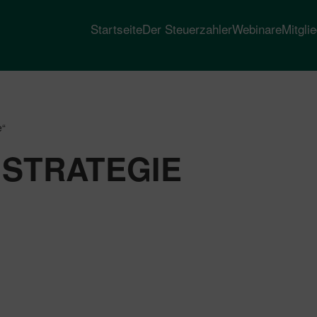
Startseite
Der Steuerzahler
Webinare
Mitgli
e“
STRATEGIE