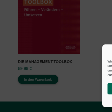
DIE MANAGEMENT-TOOLBOX
Wir
und
59,99
€
um 
Zus
In den Warenkorb