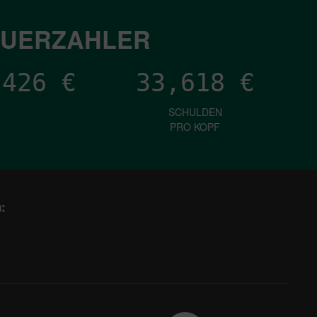
EUERZAHLER
,542
€
33,618
€
SCHULDEN
PRO KOPF
: