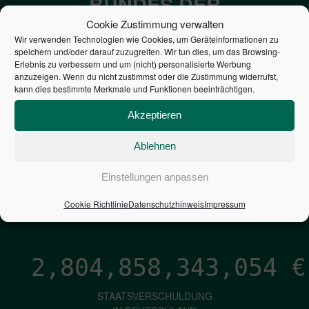
BUNDES DER
STEUERZAHLER
Cookie Zustimmung verwalten
Wir verwenden Technologien wie Cookies, um Geräteinformationen zu
speichern und/oder darauf zuzugreifen. Wir tun dies, um das Browsing-
7,052
€
Erlebnis zu verbessern und um (nicht) personalisierte Werbung
anzuzeigen. Wenn du nicht zustimmst oder die Zustimmung widerrufst,
kann dies bestimmte Merkmale und Funktionen beeinträchtigen.
NEUVERSCHULDUNG
PRO SEKUNDE
Akzeptieren
Ablehnen
1,601
€
Einstellungen anpassen
ZINSEN
Cookie Richtlinie
Datenschutzhinweis
Impressum
PRO SEKUNDE
2,804,858,344,316
€
STAATSVERSCHULDUNG